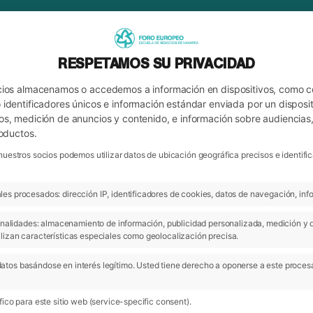
RESPETAMOS SU PRIVACIDAD
cios almacenamos o accedemos a información en dispositivos, como 
identificadores únicos e información estándar enviada por un disposit
os, medición de anuncios y contenido, e información sobre audiencias
roductos.
nuestros socios podemos utilizar datos de ubicación geográfica precisos e identi
es procesados: dirección IP, identificadores de cookies, datos de navegación, info
ARCHIVO
G LIDERAZGO Y EQUIPOS
 finalidades: almacenamiento de información, publicidad personalizada, medición y 
lizan características especiales como geolocalización precisa.
atos basándose en interés legítimo. Usted tiene derecho a oponerse a este proces
24 Ene 2017
ico para este sitio web (service-specific consent).