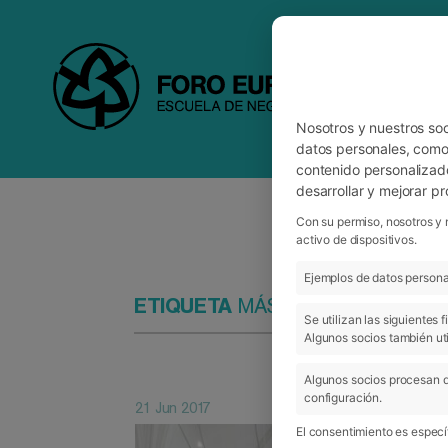
Nosotros y nuestros so
datos personales, como 
contenido personalizad
desarrollar y mejorar p
Con su permiso, nosotros y 
activo de dispositivos.
Ejemplos de datos personal
ETIQUETA
MÁSTER EN COACHIN
Se utilizan las siguientes
Algunos socios también uti
Algunos socios procesan d
configuración.
21 Jun 2017
El consentimiento es específ