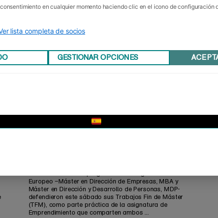
u consentimiento en cualquier momento haciendo clic en el icono de configuración
Ver lista completa de socios
DO
GESTIONAR OPCIONES
ACEPT
▼
Por fin los TFM 2018
os
Los alumnos de los programas de Posgrado de Foro
Europeo –Máster en Dirección de Empresas, MBA y
Máster en Dirección y Desarrollo de Personas, MDP-
e
defendieron este sábado sus Trabajos Fin de Máster
(TFM), como parte práctica de la asignatura de
Emprendimiento que comparten ambos ...