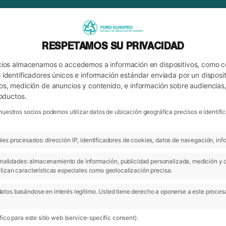
RESPETAMOS SU PRIVACIDAD
cios almacenamos o accedemos a información en dispositivos, como 
identificadores únicos e información estándar enviada por un disposit
os, medición de anuncios y contenido, e información sobre audiencias
roductos.
nuestros socios podemos utilizar datos de ubicación geográfica precisos e identi
es procesados: dirección IP, identificadores de cookies, datos de navegación, info
ARCHIVO
ÓN DE EMPRESAS
 finalidades: almacenamiento de información, publicidad personalizada, medición y 
lizan características especiales como geolocalización precisa.
atos basándose en interés legítimo. Usted tiene derecho a oponerse a este proces
11 Jun 2018
ico para este sitio web (service-specific consent).