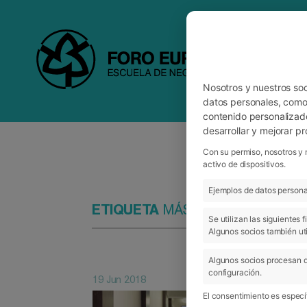
Nosotros y nuestros so
datos personales, como 
contenido personalizad
desarrollar y mejorar p
Con su permiso, nosotros y 
activo de dispositivos.
Ejemplos de datos personal
ETIQUETA
MÁSTER EN DIRECCI
Se utilizan las siguientes
Algunos socios también uti
Algunos socios procesan d
configuración.
19 Jun 2018
El consentimiento es específ