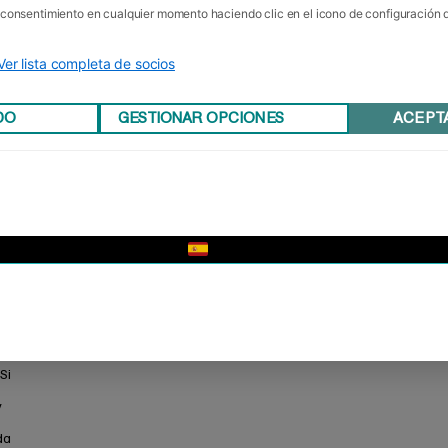
u consentimiento en cualquier momento haciendo clic en el icono de configuración
Ver lista completa de socios
DO
GESTIONAR OPCIONES
ACEPT
▼
de
Si
y
da