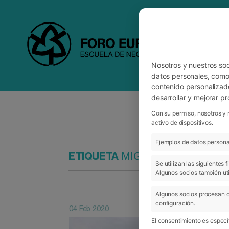
Nosotros y nuestros so
datos personales, como 
contenido personalizad
desarrollar y mejorar p
Con su permiso, nosotros y 
activo de dispositivos.
Ejemplos de datos personal
ETIQUETA
MIGUEL AZPARREN
Se utilizan las siguientes
Algunos socios también uti
Algunos socios procesan d
configuración.
04 Feb 2020
El consentimiento es específ