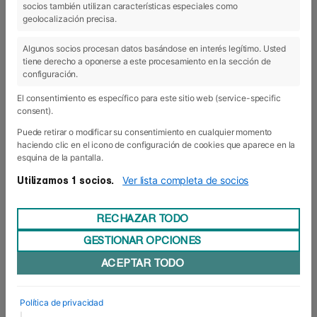
socios también utilizan características especiales como
17 May 2018
geolocalización precisa.
Algunos socios procesan datos basándose en interés legítimo. Usted
tiene derecho a oponerse a este procesamiento en la sección de
configuración.
El consentimiento es específico para este sitio web (service-specific
consent).
Puede retirar o modificar su consentimiento en cualquier momento
haciendo clic en el icono de configuración de cookies que aparece en la
esquina de la pantalla.
Ver lista completa de socios
Utilizamos 1 socios.
RECHAZAR TODO
GESTIONAR OPCIONES
Cuenta atrás para los TFM
ACEPTAR TODO
Porque a montar en bici se aprende montando, a
crear una empresa se aprende emprendiendo. O
como mínimo, intentándolo. Los alumnos de los
Política de privacidad
programas de posgrado de Foro Europeo (MBA y
|