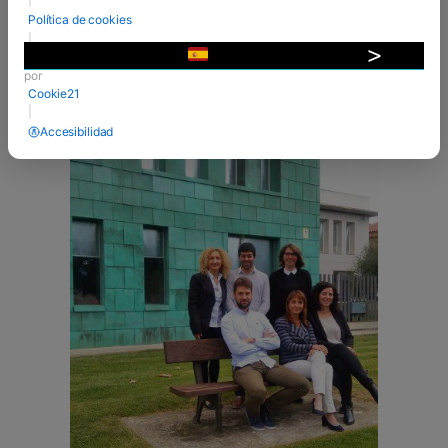
MDP) han lanzado las campañas de
Política de cookies
crowdfunding de sus Trabajos Fin de Máster
|
2018, como parte de la asignatura ...
Desarrollado
▼
por
VER MÁS
Cookie21
|
Accesibilidad
11 Sep 2017