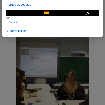
estudiantes durante el curso 2018/19. Este
Política de cookies
programa que gestiona el SEPIE pretende
|
mejorar la calidad de la Formación ...
Desarrollado
▼
por
VER MÁS
Cookie21
|
Accesibilidad
25 Ene 2019