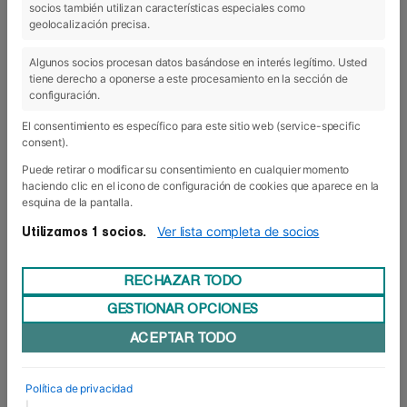
socios también utilizan características especiales como
28 Feb 2019
geolocalización precisa.
Algunos socios procesan datos basándose en interés legítimo. Usted
tiene derecho a oponerse a este procesamiento en la sección de
configuración.
El consentimiento es específico para este sitio web (service-specific
consent).
Puede retirar o modificar su consentimiento en cualquier momento
haciendo clic en el icono de configuración de cookies que aparece en la
esquina de la pantalla.
Ver lista completa de socios
Utilizamos 1 socios.
RECHAZAR TODO
GESTIONAR OPCIONES
Otorgadas diez becas Erasmus+
ACEPTAR TODO
La experiencia internacional cada vez está más
cerca para los diez alumnos de Grado Superior
que han obtenido la beca que otorga el
Política de privacidad
Programa Erasmus+ para la movilidad de
|