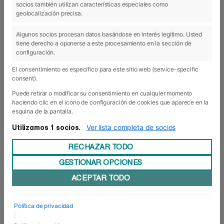
socios también utilizan características especiales como
03 Abr 2019
geolocalización precisa.
Algunos socios procesan datos basándose en interés legítimo. Usted
tiene derecho a oponerse a este procesamiento en la sección de
configuración.
El consentimiento es específico para este sitio web (service-specific
consent).
Puede retirar o modificar su consentimiento en cualquier momento
haciendo clic en el icono de configuración de cookies que aparece en la
esquina de la pantalla.
Ver lista completa de socios
Utilizamos 1 socios.
RECHAZAR TODO
Foro Europeo, único miembro de NIBS
GESTIONAR OPCIONES
en España
ACEPTAR TODO
Foro Europeo Escuela de Negocios de Navarra
destaca como único centro formativo de España
miembro de NIBS (Network of International
Business Schools). La asociación de escuelas de
Política de privacidad
negocios, fundada en 1993, cuenta a día de hoy
|
con una red de 70 escuelas y universidades de