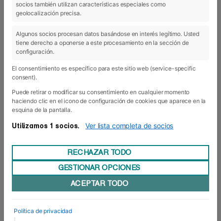
socios también utilizan características especiales como
15 Sep 2020
geolocalización precisa.
Algunos socios procesan datos basándose en interés legítimo. Usted
tiene derecho a oponerse a este procesamiento en la sección de
configuración.
El consentimiento es específico para este sitio web (service-specific
consent).
Puede retirar o modificar su consentimiento en cualquier momento
haciendo clic en el icono de configuración de cookies que aparece en la
esquina de la pantalla.
Ver lista completa de socios
Utilizamos 1 socios.
RECHAZAR TODO
GESTIONAR OPCIONES
En marcha el Protocolo COVID-
ACEPTAR TODO
19[:en]Protocolo COVID-19
De cara al inicio de curso 2020/21 Foro Europeo
ha elaborado una Guía Protocolo COVID-19, que
Política de privacidad
recoge las medidas de prevención para que la
|