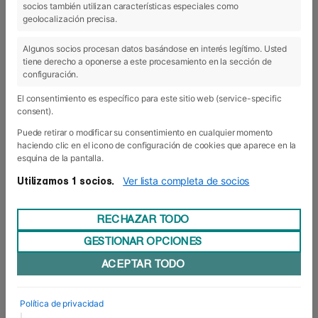
socios también utilizan características especiales como
17 May 2018
geolocalización precisa.
Algunos socios procesan datos basándose en interés legítimo. Usted
tiene derecho a oponerse a este procesamiento en la sección de
configuración.
El consentimiento es específico para este sitio web (service-specific
consent).
Puede retirar o modificar su consentimiento en cualquier momento
haciendo clic en el icono de configuración de cookies que aparece en la
esquina de la pantalla.
Ver lista completa de socios
Utilizamos 1 socios.
RECHAZAR TODO
GESTIONAR OPCIONES
Cuenta atrás para los TFM
ACEPTAR TODO
Porque a montar en bici se aprende montando, a
crear una empresa se aprende emprendiendo. O
como mínimo, intentándolo. Los alumnos de los
Política de privacidad
programas de posgrado de Foro Europeo (MBA y
|