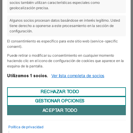
socios también utilizan características especiales como
09 Mar 2023
geolocalización precisa.
Algunos socios procesan datos basándose en interés legítimo. Usted
tiene derecho a oponerse a este procesamiento en la sección de
configuración.
El consentimiento es específico para este sitio web (service-specific
consent).
Puede retirar o modificar su consentimiento en cualquier momento
haciendo clic en el icono de configuración de cookies que aparece en la
esquina de la pantalla.
Ver lista completa de socios
Utilizamos 1 socios.
RECHAZAR TODO
GESTIONAR OPCIONES
Nueva jornada presencial de Puertas
ACEPTAR TODO
Abiertas en el centro
El pasado miércoles, 8 de marzo,la sede de Foro
Europeo acogió la primera ??????? ?? ???????
Política de privacidad
???????? para el próximo curso 2023/24.Fue una
|