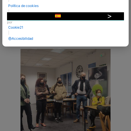
experiencia muy gratificante, en la que el equipo
Política de cookies
directivo y docente del centro pudo conocer a
|
nuevas generaciones de jóvenes con ganas de
Desarrollado
▼
dar lo mejor ...
por
Cookie21
VER MÁS
|
Accesibilidad
23 Mar 2022