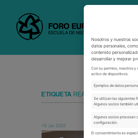
Nosotros y nuestros so
datos personales, como 
contenido personalizad
desarrollar y mejorar p
Con su permiso, nosotros y 
activo de dispositivos.
Ejemplos de datos personal
ETIQUETA
REALIZACION
Se utilizan las siguientes
Algunos socios también uti
Algunos socios procesan d
configuración.
16 Jun 2023
El consentimiento es específ