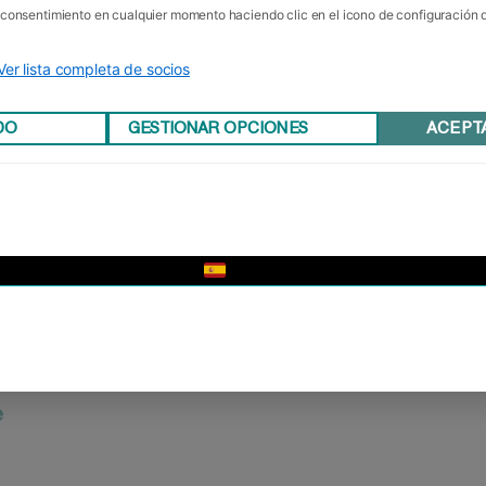
u consentimiento en cualquier momento haciendo clic en el icono de configuración
Ver lista completa de socios
DO
GESTIONAR OPCIONES
ACEPT
▼
y
os
e