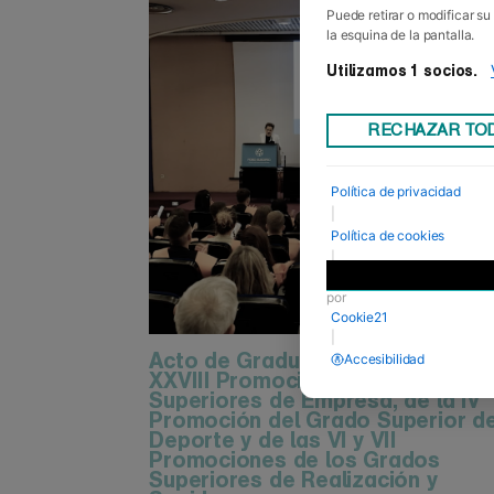
Puede retirar o modificar s
la esquina de la pantalla.
Utilizamos 1 socios.
RECHAZAR TO
Política de privacidad
|
Política de cookies
|
Desarrollado
por
Cookie21
|
Acto de Graduación de las XXVII 
Accesibilidad
XXVIII Promociones de los Grad
Superiores de Empresa, de la IV
Promoción del Grado Superior d
Deporte y de las VI y VII
Promociones de los Grados
Superiores de Realización y