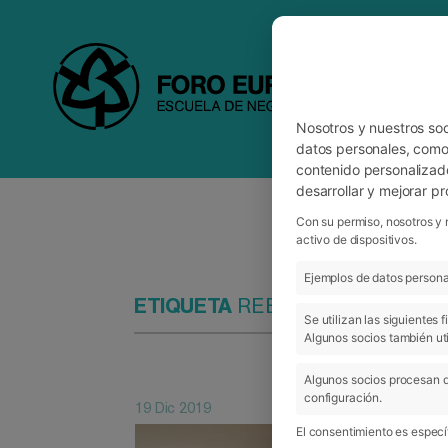
Nosotros y nuestros so
datos personales, como 
contenido personalizad
desarrollar y mejorar p
Con su permiso, nosotros y 
activo de dispositivos.
Ejemplos de datos personal
ETIQUETA
REENCUENTRO ALU
Se utilizan las siguientes
Algunos socios también uti
Algunos socios procesan d
configuración.
19 Dic 2019
El consentimiento es específ