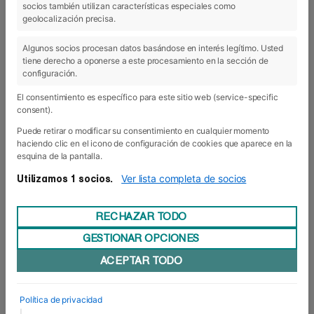
socios también utilizan características especiales como
geolocalización precisa.
05 Oct 2018
Algunos socios procesan datos basándose en interés legítimo. Usted
tiene derecho a oponerse a este procesamiento en la sección de
configuración.
El consentimiento es específico para este sitio web (service-specific
consent).
Puede retirar o modificar su consentimiento en cualquier momento
haciendo clic en el icono de configuración de cookies que aparece en la
esquina de la pantalla.
Ver lista completa de socios
Utilizamos 1 socios.
RECHAZAR TODO
GESTIONAR OPCIONES
ACEPTAR TODO
¡Más Up To You!
Foro Europeo acogerá una nueva edición de la
Política de privacidad
formación en educación emocional Up To You,
|
organizada por CONCAPA Navarra. En concreto,