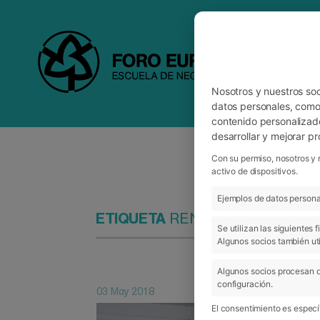
Nosotros y nuestros so
datos personales, como 
contenido personalizad
desarrollar y mejorar p
Con su permiso, nosotros y 
activo de dispositivos.
Ejemplos de datos personal
ETIQUETA
RENTABILIDAD
Se utilizan las siguientes
Algunos socios también uti
Algunos socios procesan d
configuración.
03 May 2018
El consentimiento es específ