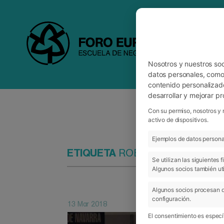
Nosotros y nuestros so
datos personales, como 
contenido personalizad
desarrollar y mejorar p
Con su permiso, nosotros y 
activo de dispositivos.
Ejemplos de datos personal
ETIQUETA
ROBERTO PÉREZ
Se utilizan las siguientes
Algunos socios también uti
Algunos socios procesan d
configuración.
13 Mar 2018
El consentimiento es específ