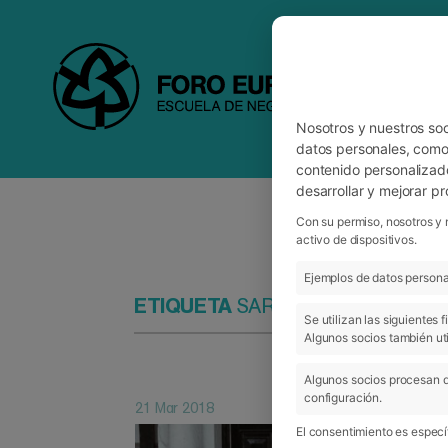
Nosotros y nuestros so
datos personales, como 
contenido personalizad
desarrollar y mejorar p
Con su permiso, nosotros y 
activo de dispositivos.
Ejemplos de datos personal
ETIQUETA
SARA GONZÁLEZ
Se utilizan las siguientes
Algunos socios también uti
Algunos socios procesan d
configuración.
21 Mar 2018
El consentimiento es específ