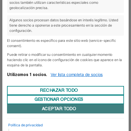
socios también utilizan características especiales como
23 Mar 2023
geolocalización precisa.
Algunos socios procesan datos basándose en interés legítimo. Usted
tiene derecho a oponerse a este procesamiento en la sección de
configuración.
El consentimiento es específico para este sitio web (service-specific
consent).
Puede retirar o modificar su consentimiento en cualquier momento
haciendo clic en el icono de configuración de cookies que aparece en la
esquina de la pantalla.
Ver lista completa de socios
Utilizamos 1 socios.
RECHAZAR TODO
GESTIONAR OPCIONES
Arranca la IV edición del Certificado de
ACEPTAR TODO
Seguridad Privada (SEAD0112) de la
Escuela de Seguridad de Foro Europeo
Esta semana hemos iniciado la IV edición
Política de privacidad
del ??????????? ?? ??????????????? ??
|