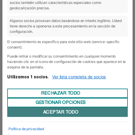
socios también utilizan características especiales como
06 Feb 2019
geolocalización precisa.
Algunos socios procesan datos basándose en interés legítimo. Usted
tiene derecho a oponerse a este procesamiento en la sección de
configuración.
El consentimiento es específico para este sitio web (service-specific
consent).
Puede retirar o modificar su consentimiento en cualquier momento
haciendo clic en el icono de configuración de cookies que aparece en la
esquina de la pantalla.
Ver lista completa de socios
Utilizamos 1 socios.
RECHAZAR TODO
GESTIONAR OPCIONES
Una Sempresa por todo lo alto
ACEPTAR TODO
#LaSemanaMásEsperadaDelAño siempre se
hace esperar pero casi nunca defrauda. Se vive
con mucha intensidad dentro y fuera de las
Política de privacidad
aulas y, sobre todo, se disfruta. Los nervios, la
|