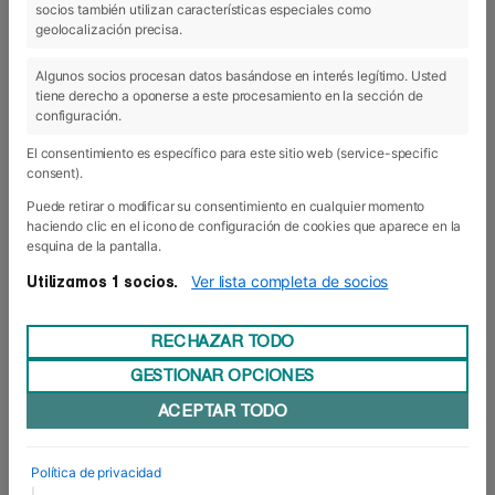
socios también utilizan características especiales como
17 May 2019
geolocalización precisa.
Algunos socios procesan datos basándose en interés legítimo. Usted
tiene derecho a oponerse a este procesamiento en la sección de
configuración.
El consentimiento es específico para este sitio web (service-specific
consent).
Puede retirar o modificar su consentimiento en cualquier momento
haciendo clic en el icono de configuración de cookies que aparece en la
esquina de la pantalla.
Ver lista completa de socios
Utilizamos 1 socios.
RECHAZAR TODO
GESTIONAR OPCIONES
Un entrenamiento de play off
ACEPTAR TODO
En un momento de máxima expectación -y
presión- para el equipo de Imanol Arregui, tras
acabar la Liga regular en un meritorio tercer
Política de privacidad
puesto, los alumnos del Grado Superior en
|