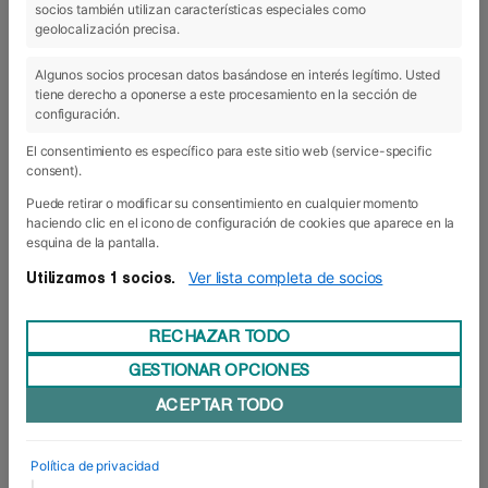
socios también utilizan características especiales como
21 Abr 2021
geolocalización precisa.
Algunos socios procesan datos basándose en interés legítimo. Usted
tiene derecho a oponerse a este procesamiento en la sección de
configuración.
El consentimiento es específico para este sitio web (service-specific
consent).
Puede retirar o modificar su consentimiento en cualquier momento
haciendo clic en el icono de configuración de cookies que aparece en la
esquina de la pantalla.
Ver lista completa de socios
Utilizamos 1 socios.
RECHAZAR TODO
GESTIONAR OPCIONES
Javier López Leoz: “Hay que hacer
ACEPTAR TODO
cosas diversas; nunca sabes cuál va a
ser tu hueco en el futuro”
El periodista navarro, Javier López Leoz,
Política de privacidad
especializado en la NFL, NBA y NBL, ha
|