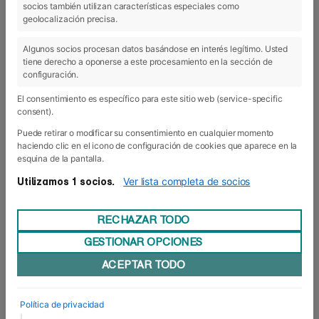
socios también utilizan características especiales como
geolocalización precisa.
06 Feb 2018
Algunos socios procesan datos basándose en interés legítimo. Usted
tiene derecho a oponerse a este procesamiento en la sección de
configuración.
El consentimiento es específico para este sitio web (service-specific
consent).
Puede retirar o modificar su consentimiento en cualquier momento
haciendo clic en el icono de configuración de cookies que aparece en la
esquina de la pantalla.
Ver lista completa de socios
Utilizamos 1 socios.
RECHAZAR TODO
GESTIONAR OPCIONES
ACEPTAR TODO
Una sempresa para repetir
Llegó 2018 y con él la XVI edición de la Semana
Política de privacidad
de Empresa (conocida popularmente como
|
sempresa) con sus visitas, sus ponencias, sus