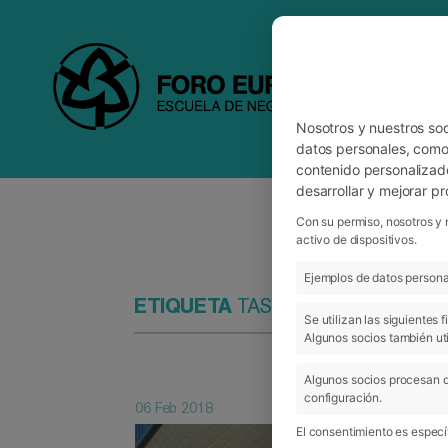
Nosotros y nuestros so
datos personales, como 
contenido personalizad
desarrollar y mejorar p
Con su permiso, nosotros y 
activo de dispositivos.
Ejemplos de datos personal
ETIQUETA
TASUBINSA
Se utilizan las siguientes
Algunos socios también uti
Algunos socios procesan d
configuración.
06 Feb 2018
El consentimiento es específ