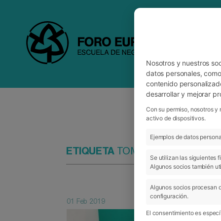
Nosotros y nuestros so
datos personales, como 
contenido personalizad
desarrollar y mejorar p
Con su permiso, nosotros y 
activo de dispositivos.
Ejemplos de datos personal
ETIQUETA
TOMÁS ALARCÓN
Se utilizan las siguientes
Algunos socios también uti
Algunos socios procesan d
configuración.
01 Feb 2019
El consentimiento es específ