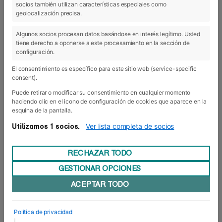
socios también utilizan características especiales como
17 May 2019
geolocalización precisa.
Algunos socios procesan datos basándose en interés legítimo. Usted
tiene derecho a oponerse a este procesamiento en la sección de
configuración.
El consentimiento es específico para este sitio web (service-specific
consent).
Puede retirar o modificar su consentimiento en cualquier momento
haciendo clic en el icono de configuración de cookies que aparece en la
esquina de la pantalla.
Ver lista completa de socios
Utilizamos 1 socios.
RECHAZAR TODO
GESTIONAR OPCIONES
Aires de Puerto Rico en Cizur Menor
ACEPTAR TODO
Durante esta semana, un nuevo grupo de 21
estudiantes de la Universidad Sagrado Corazón,
con su alegría, infinita curiosidad y entusiasmo
Política de privacidad
ha devuelto la vida a la Escuela de Negocios,
|