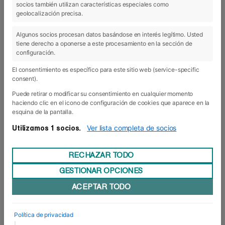
socios también utilizan características especiales como
11 Abr 2016
geolocalización precisa.
Algunos socios procesan datos basándose en interés legítimo. Usted
tiene derecho a oponerse a este procesamiento en la sección de
configuración.
El consentimiento es específico para este sitio web (service-specific
consent).
Puede retirar o modificar su consentimiento en cualquier momento
haciendo clic en el icono de configuración de cookies que aparece en la
esquina de la pantalla.
Ver lista completa de socios
Utilizamos 1 socios.
RECHAZAR TODO
GESTIONAR OPCIONES
Una década siendo referentes en
ACEPTAR TODO
Liderazgo: comienza la DT MBA online
Hoy lunes ha comenzado una nueva edición de
la Doble Titulación MBA online con especialidad
Política de privacidad
en Liderazgo Estratégico. En total,treinta
|