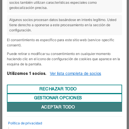
socios también utilizan características especiales como
06 Feb 2018
geolocalización precisa.
Algunos socios procesan datos basándose en interés legítimo. Usted
tiene derecho a oponerse a este procesamiento en la sección de
configuración.
El consentimiento es específico para este sitio web (service-specific
consent).
Puede retirar o modificar su consentimiento en cualquier momento
haciendo clic en el icono de configuración de cookies que aparece en la
esquina de la pantalla.
Ver lista completa de socios
Utilizamos 1 socios.
RECHAZAR TODO
GESTIONAR OPCIONES
Una sempresa para repetir
ACEPTAR TODO
Llegó 2018 y con él la XVI edición de la Semana
de Empresa (conocida popularmente como
sempresa) con sus visitas, sus ponencias, sus
Política de privacidad
empresarios y directivos, sus emprendedores, su
|