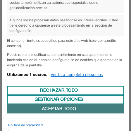
socios también utilizan características especiales como
10 Feb 2016
geolocalización precisa.
Algunos socios procesan datos basándose en interés legítimo. Usted
tiene derecho a oponerse a este procesamiento en la sección de
configuración.
El consentimiento es específico para este sitio web (service-specific
consent).
Puede retirar o modificar su consentimiento en cualquier momento
haciendo clic en el icono de configuración de cookies que aparece en la
esquina de la pantalla.
Ver lista completa de socios
Utilizamos 1 socios.
RECHAZAR TODO
Captar el espíritu de una empresa y
GESTIONAR OPCIONES
mucho más
ACEPTAR TODO
Trabajo en equipo, ilusión, compañerismo,
planificación, profesionalidad, ingenio,
superación, documentación, esfuerzo,
Política de privacidad
mentalidad abierta... y así hasta un sinfín de
conceptos podríamos enumerar para describir lo
|