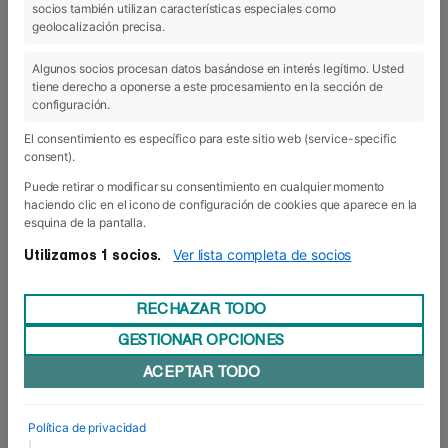
socios también utilizan características especiales como
geolocalización precisa.
Algunos socios procesan datos basándose en interés legítimo. Usted
tiene derecho a oponerse a este procesamiento en la sección de
configuración.
El consentimiento es específico para este sitio web (service-specific
consent).
Puede retirar o modificar su consentimiento en cualquier momento
haciendo clic en el icono de configuración de cookies que aparece en la
esquina de la pantalla.
Ver lista completa de socios
Utilizamos 1 socios.
22 May 2015
- Internacional
Acto de entrega de Diplomas a
RECHAZAR TODO
los alumnos de la Universidad
GESTIONAR OPCIONES
del Sagrado Corazón de Puerto
ACEPTAR TODO
Rico
En la tarde del pasado miércoles 20 de Mayo, los 32 alumnos
Política de privacidad
de la Universidad Sagrado Corazón de Puerto Rico
|