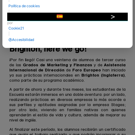
Política de cookies
|
Desarrollado
▼
por
Cookie21
|
Accesibilidad
06 Abr 2016
- Internacional
Brighton, here we go!
¡Por fin llegó! Casi una veintena de alumnos de tercer curso
Grados de Marketing y Finanzas
Asistencia
de los
y de
Internacional de Dirección
Foro Europeo
de
han iniciado
Brighton (Inglaterra)
ya sus prácticas internacionales en
,
como parte de su programa académico.
A partir de ahora y durante tres meses, los estudiantes de la
Escuela estarán inmersos en una doble aventura: por un lado,
realizando prácticas en diversas empresas lo más acorde a
sus perfiles y aptitudes asignadas por la empresa Stages;
por otro lado, viviendo en familias nativas con quienes
aprenderán el estilo de vida y cultura, además de mejorar su
nivel de inglés.
Al finalizar este período, los alumnos recibirán un certificado
que avala el trabajo realizado y que podrán incorporar a su