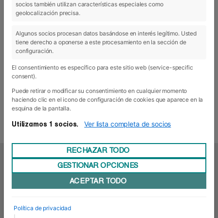
socios también utilizan características especiales como
geolocalización precisa.
Algunos socios procesan datos basándose en interés legítimo. Usted
11 May 2015
- Vivir Empresa
tiene derecho a oponerse a este procesamiento en la sección de
Experiencias desde dentro
configuración.
Esta es mi historia dentro de la Escuela de Negocios de
El consentimiento es específico para este sitio web (service-specific
Navarra Foro Europeo… Animaos a seguirla. Mis comienzos
consent).
en esta Escuela de Negocios datan del año 2012, un
momento en el que la situación económica no ayudaba y la
Puede retirar o modificar su consentimiento en cualquier momento
…
Sigue leyendo
→
haciendo clic en el icono de configuración de cookies que aparece en la
esquina de la pantalla.
Leer en el blog del autor
Ver lista completa de socios
Utilizamos 1 socios.
RECHAZAR TODO
GESTIONAR OPCIONES
OTRAS NOTICIAS
ACEPTAR TODO
Política de privacidad
|