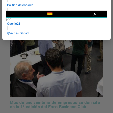
29 Jun 2023
Política de cookies
|
Desarrollado
▼
por
Cookie21
|
Accesibilidad
Más de una veintena de empresas se dan cita
en la 1ª edición del Foro Business Club