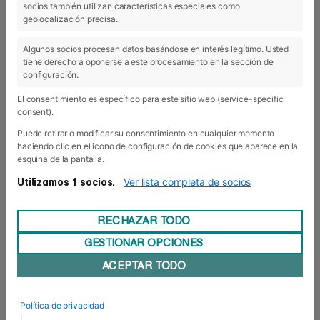
socios también utilizan características especiales como
23 Dic 2019
geolocalización precisa.
Algunos socios procesan datos basándose en interés legítimo. Usted
tiene derecho a oponerse a este procesamiento en la sección de
configuración.
El consentimiento es específico para este sitio web (service-specific
consent).
Puede retirar o modificar su consentimiento en cualquier momento
haciendo clic en el icono de configuración de cookies que aparece en la
esquina de la pantalla.
Ver lista completa de socios
Utilizamos 1 socios.
RECHAZAR TODO
GESTIONAR OPCIONES
Abierta la convocatoria para
ACEPTAR TODO
Erasmus+ 2019/20
Foro Europeo ha abierto la convocatoria del
Política de privacidad
programa ERASMUS+ para el curso 2020/2021
|