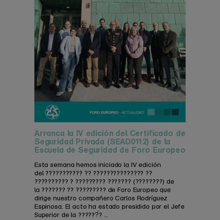
Arranca la IV edición del Certificado de
Seguridad Privada (SEAD0112) de la
Escuela de Seguridad de Foro Europeo
Esta semana hemos iniciado la IV edición
del ??????????? ?? ??????????????? ??
?????????? ? ????????? ??????? (????????) de
la ??????? ?? ????????? de Foro Europeo que
dirige nuestro compañero Carlos Rodríguez
Espinosa. El acto ha estado presidido por el Jefe
Superior de la ??????́? ...