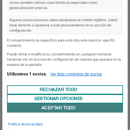
socios también utilizan características especiales como
29 Jun 2023
geolocalización precisa.
Algunos socios procesan datos basándose en interés legítimo. Usted
tiene derecho a oponerse a este procesamiento en la sección de
configuración.
El consentimiento es específico para este sitio web (service-specific
consent).
Puede retirar o modificar su consentimiento en cualquier momento
haciendo clic en el icono de configuración de cookies que aparece en la
esquina de la pantalla.
Ver lista completa de socios
Utilizamos 1 socios.
RECHAZAR TODO
GESTIONAR OPCIONES
Más de una veintena de empresas se
ACEPTAR TODO
dan cita en la 1ª edición del Foro
Business Club
Política de privacidad
Hace unos días celebramos la 1ª edición del Foro
|