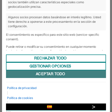
socios también utilizan características especiales como
29 Ene 2021
geolocalización precisa.
Algunos socios procesan datos basándose en interés legítimo. Usted
tiene derecho a oponerse a este procesamiento en la sección de
configuración.
El consentimiento es específico para este sitio web (service-specific
consent).
Puede retirar o modificar su consentimiento en cualquier momento
haciendo clic en el icono de configuración de cookies que aparece en la
esquina de la pantalla.
RECHAZAR TODO
Ver lista completa de socios
Utilizamos 1 socios.
Waterpolo con acento cubano
GESTIONAR OPCIONES
El deportista cubano y jugador del club
ACEPTAR TODO
Waterpolo Navarra, Girlado Carales, ha
mantenido un encuentro esta mañana con el
coordinador de deportes del Campo de Deportes
Política de privacidad
Larraina y excapitán del WP Navarra, Asier
|
Esteban, y los alumnos de 1º del Grado de
Política de cookies
Enseñanza y Animación Sociodeportiva de ...
|
Desarrollado
▼
VER MÁS
por