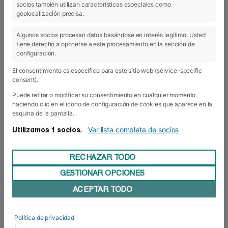
socios también utilizan características especiales como
geolocalización precisa.
Algunos socios procesan datos basándose en interés legítimo. Usted
tiene derecho a oponerse a este procesamiento en la sección de
configuración.
El consentimiento es específico para este sitio web (service-specific
consent).
Puede retirar o modificar su consentimiento en cualquier momento
haciendo clic en el icono de configuración de cookies que aparece en la
esquina de la pantalla.
29 Ene 2021
- Actualidad
Ver lista completa de socios
Utilizamos 1 socios.
Waterpolo con acento cubano
El deportista cubano y jugador del club
Waterpolo Navarra
,
RECHAZAR TODO
Girlado Carales
, ha mantenido un encuentro esta mañana
GESTIONAR OPCIONES
Campo de Deportes
con el coordinador de deportes del
Larraina
Asier Esteban
y excapitán del WP Navarra,
, y los
ACEPTAR TODO
Grado de Enseñanza y Animación
alumnos de 1º del
Sociodeportiva
de Foro Europeo.
Dedicado al waterpolo desde hace más de veinte años,
Política de privacidad
Carales ha compartido con los estudiantes que siempre
|