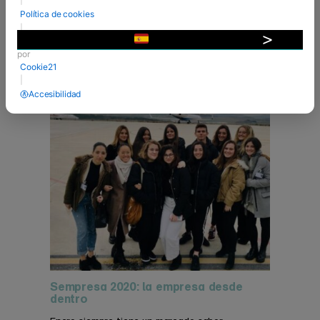
VER MÁS
Política de cookies
|
04 Feb 2020
Desarrollado
▼
por
Cookie21
|
Accesibilidad
Sempresa 2020: la empresa desde
dentro