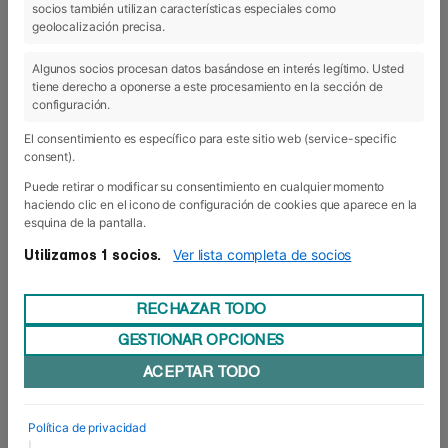
socios también utilizan características especiales como
geolocalización precisa.
29 Ene 2021
Algunos socios procesan datos basándose en interés legítimo. Usted
tiene derecho a oponerse a este procesamiento en la sección de
configuración.
El consentimiento es específico para este sitio web (service-specific
consent).
Puede retirar o modificar su consentimiento en cualquier momento
haciendo clic en el icono de configuración de cookies que aparece en la
esquina de la pantalla.
Ver lista completa de socios
Utilizamos 1 socios.
Waterpolo con acento cubano
RECHAZAR TODO
El deportista cubano y jugador del club
Waterpolo Navarra, Girlado Carales, ha
GESTIONAR OPCIONES
mantenido un encuentro esta mañana con el
coordinador de deportes del Campo de Deportes
ACEPTAR TODO
Larraina y excapitán del WP Navarra, Asier
Esteban, y los alumnos de 1º del Grado de
Enseñanza y Animación Sociodeportiva de ...
Política de privacidad
|