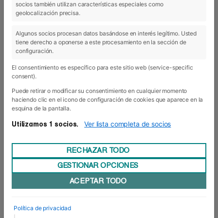
socios también utilizan características especiales como
24 Nov 2021
geolocalización precisa.
Algunos socios procesan datos basándose en interés legítimo. Usted
tiene derecho a oponerse a este procesamiento en la sección de
configuración.
El consentimiento es específico para este sitio web (service-specific
consent).
Puede retirar o modificar su consentimiento en cualquier momento
haciendo clic en el icono de configuración de cookies que aparece en la
esquina de la pantalla.
Ver lista completa de socios
Utilizamos 1 socios.
RECHAZAR TODO
GESTIONAR OPCIONES
Foro Europeo impartirá el primer
ACEPTAR TODO
Curso Superior de Dirección Deportiva
para clubes
Foro Europeo amplía su propuesta formativa con
Política de privacidad
un Curso Superior de Dirección Deportiva para
|