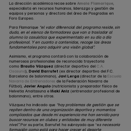
Amaia Flamarique
La dirección académica recae sobre
,
especialista en recursos humanos, liderazgo y gestión de
equipos y personas y directora del área de Posgrados en
Foro Europeo.
Para Flamarique
“el valor diferencial del programa reside, sin
duda, en el elenco de formadores que van a trasladar al
alumno la casuística que experimentado en su día a día
profesional. Y en cuanto a contenidos, recoge las áreas
fundamentales para adquirir una visión global”.
Asimismo, el programa contará con la colaboración de
numerosos profesionales de reconocida trayectoria
Braulio Vázquez
como
(director deportivo del
C.A.
David Barrufet
Osasuna
),
(ex director deportivo del F.C.
Javi Lerga
Barcelona de balonmano),
(director de la
Escuela
Navarra de Entrenadores
de la Federación Navarra de
Javier Angulo
Fútbol),
(nutricionista y preparador físico de
Iñaki Aniz
Helvetia Anaitasuna e
(entrenador profesional de
balonmano), entre otros.
Vázquez ha indicado que
“hay problemas de gestión que se
repiten dentro de una organización deportiva y momentos
complicados que desde mi experiencia me han servido para
buscar recursos en clubes y entidades de muy diferente
nivel”.
Por su parte, Barrufet ha subrayado que “e
s necesaria
formación como está para hacer crecer el deporte