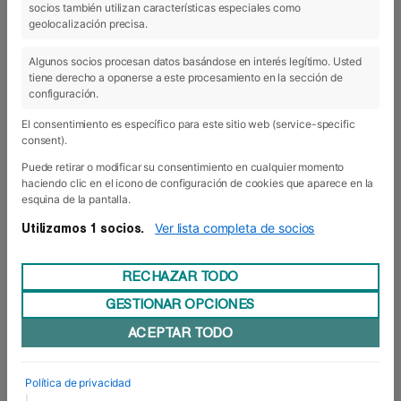
socios también utilizan características especiales como
geolocalización precisa.
Algunos socios procesan datos basándose en interés legítimo. Usted
tiene derecho a oponerse a este procesamiento en la sección de
configuración.
El consentimiento es específico para este sitio web (service-specific
consent).
Puede retirar o modificar su consentimiento en cualquier momento
haciendo clic en el icono de configuración de cookies que aparece en la
esquina de la pantalla.
Ver lista completa de socios
Utilizamos 1 socios.
RECHAZAR TODO
GESTIONAR OPCIONES
24 Nov 2021
- Actualidad
ACEPTAR TODO
Foro Europeo impartirá el
primer Curso Superior de
Política de privacidad
Dirección Deportiva para clubes
|