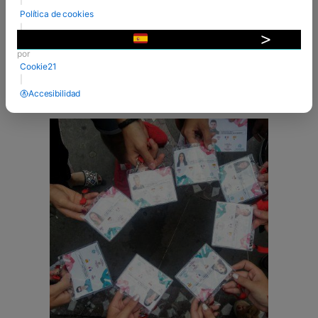
contamos la campaña "No es solo un pañuelo/Ez
Política de cookies
da zapi bat soilik”, de Turismo de Gobierno de
|
Navarra y Ayuntamiento de Pamplona en la que
Desarrollado
▼
van a ...
por
Cookie21
VER MÁS
|
Accesibilidad
03 Jul 2018