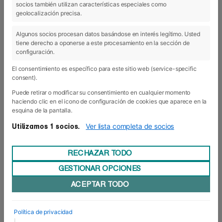
socios también utilizan características especiales como
04 Jul 2018
geolocalización precisa.
Algunos socios procesan datos basándose en interés legítimo. Usted
tiene derecho a oponerse a este procesamiento en la sección de
configuración.
El consentimiento es específico para este sitio web (service-specific
consent).
Puede retirar o modificar su consentimiento en cualquier momento
haciendo clic en el icono de configuración de cookies que aparece en la
esquina de la pantalla.
Ver lista completa de socios
Utilizamos 1 socios.
RECHAZAR TODO
GESTIONAR OPCIONES
DFE julio: entérate de lo último antes
ACEPTAR TODO
de vacaciones
¡Y llegamos al último número de Diario de Foro
Europeo (DFE julio) antes de vacaciones! ¡En
Política de privacidad
octubre volveremos con más fuerzas! Os
|