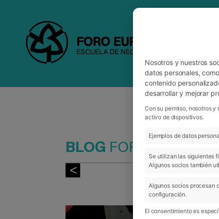
Nosotros y nuestros so
datos personales, como 
contenido personalizad
desarrollar y mejorar p
Con su permiso, nosotros y 
activo de dispositivos.
Ejemplos de datos personal
BLOG
FORO
Se utilizan las siguientes
Algunos socios también uti
Algunos socios procesan d
configuración.
El consentimiento es específ