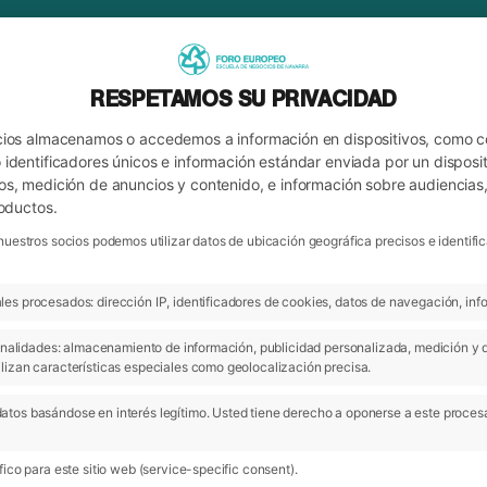
RESPETAMOS SU PRIVACIDAD
cios almacenamos o accedemos a información en dispositivos, como 
identificadores únicos e información estándar enviada por un disposit
os, medición de anuncios y contenido, e información sobre audiencias
roductos.
nuestros socios podemos utilizar datos de ubicación geográfica precisos e identi
es procesados: dirección IP, identificadores de cookies, datos de navegación, info
ARCHIVO
 finalidades: almacenamiento de información, publicidad personalizada, medición y 
lizan características especiales como geolocalización precisa.
atos basándose en interés legítimo. Usted tiene derecho a oponerse a este proces
03 Jul 2018
- Actualidad
ico para este sitio web (service-specific consent).