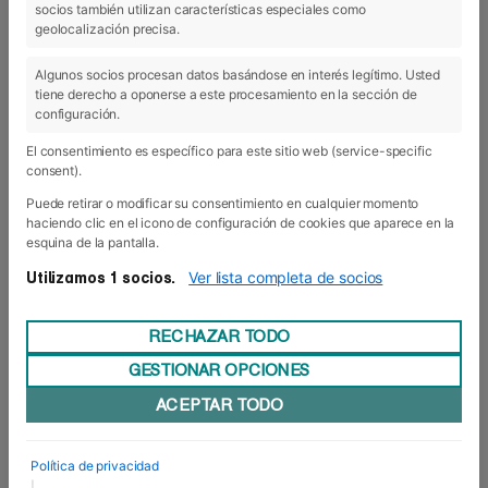
socios también utilizan características especiales como
03 Jul 2018
geolocalización precisa.
Algunos socios procesan datos basándose en interés legítimo. Usted
tiene derecho a oponerse a este procesamiento en la sección de
configuración.
El consentimiento es específico para este sitio web (service-specific
consent).
Puede retirar o modificar su consentimiento en cualquier momento
haciendo clic en el icono de configuración de cookies que aparece en la
esquina de la pantalla.
Ver lista completa de socios
Utilizamos 1 socios.
RECHAZAR TODO
GESTIONAR OPCIONES
Participamos en la campaña “No es
ACEPTAR TODO
solo un pañuelo”
Alumnos de Grado de Foro Europeo van a
participar durante las próximas fiestas de San
Política de privacidad
Fermín en la campaña "No es solo un pañuelo/Ez
|