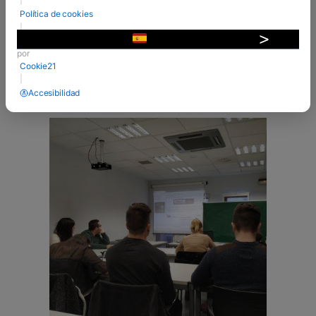
pasado mes de diciembre, la dirección de Grado
Política de cookies
ha recibido las solicitudes de los interesados en
|
ser receptores de las becas Erasmus+, dentro
Desarrollado
▼
del marco ...
por
Cookie21
VER MÁS
|
Accesibilidad
26 Nov 2018