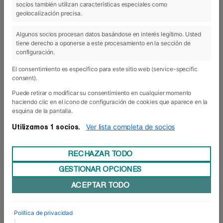
socios también utilizan características especiales como
25 Ene 2019
geolocalización precisa.
Algunos socios procesan datos basándose en interés legítimo. Usted
tiene derecho a oponerse a este procesamiento en la sección de
configuración.
El consentimiento es específico para este sitio web (service-specific
consent).
Puede retirar o modificar su consentimiento en cualquier momento
haciendo clic en el icono de configuración de cookies que aparece en la
esquina de la pantalla.
Ver lista completa de socios
Utilizamos 1 socios.
RECHAZAR TODO
GESTIONAR OPCIONES
Recibidas las solicitudes para optar a
ACEPTAR TODO
las becas Erasmus+
Tras la apertura de la convocatoria 2018/19
para la movilidad de estudiantes dirigida a los
Política de privacidad
alumnos de último curso de Grado Superior el
|