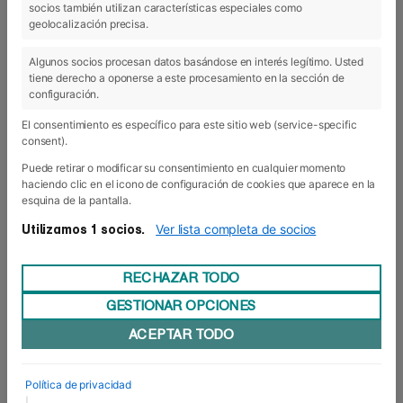
socios también utilizan características especiales como
geolocalización precisa.
Algunos socios procesan datos basándose en interés legítimo. Usted
tiene derecho a oponerse a este procesamiento en la sección de
configuración.
El consentimiento es específico para este sitio web (service-specific
consent).
Puede retirar o modificar su consentimiento en cualquier momento
haciendo clic en el icono de configuración de cookies que aparece en la
esquina de la pantalla.
Ver lista completa de socios
Utilizamos 1 socios.
30 May 2017
- Internacional
Herzlich willkommen! De
RECHAZAR TODO
Karlsruhe a Pamplona
GESTIONAR OPCIONES
ACEPTAR TODO
Walter-Eucken-
Un grupo de estudiantes procedentes de la
Schule
Karlsruhe
de
(Alemania) cursan estos días un
programa de inmersión lingüística
en Foro Europeo. Esta
Política de privacidad
visita es fruto de la colaboración que desde 1996 mantienen
la escuela de negocios de navarra con su centro de origen.
|