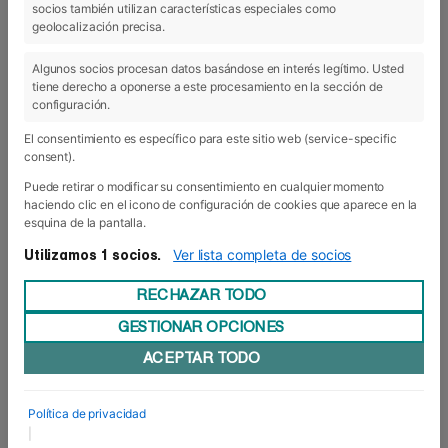
socios también utilizan características especiales como
13 Jun 2016
geolocalización precisa.
Algunos socios procesan datos basándose en interés legítimo. Usted
tiene derecho a oponerse a este procesamiento en la sección de
configuración.
El consentimiento es específico para este sitio web (service-specific
consent).
Puede retirar o modificar su consentimiento en cualquier momento
haciendo clic en el icono de configuración de cookies que aparece en la
esquina de la pantalla.
Ver lista completa de socios
Utilizamos 1 socios.
RECHAZAR TODO
GESTIONAR OPCIONES
Trabajos Fin de Máster… y de curso
ACEPTAR TODO
El pasado sábado fue un día importante para los
alumnos del MBA INSIDE.Tutorizados por los
profesores Luis Unceta y Héctor Arce – quienes
les han impartido la asignatura “Diseño de
Política de privacidad
Planes de Negocio”- los alumnos presentaron
|
sus Trabajos de Fin de Máster ante un jurado de