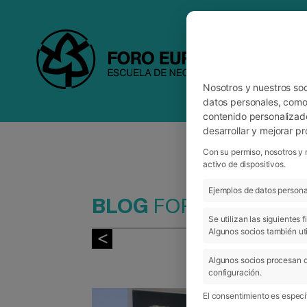
Nosotros y nuestros so
datos personales, como 
contenido personalizad
desarrollar y mejorar p
Con su permiso, nosotros y 
activo de dispositivos.
Ejemplos de datos personal
BLOG
FORO
Se utilizan las siguientes
Algunos socios también uti
Algunos socios procesan d
configuración.
El consentimiento es específ