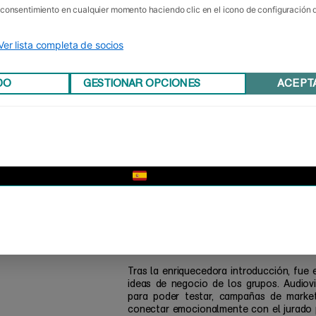
Trabajos Fin de Más
u consentimiento en cualquier momento haciendo clic en el icono de configuración
El pasado sábado fue un día impo
L
INSIDE.Tutorizados por los profesores
Ver lista completa de socios
les han impartido la asignatura “Diseñ
Trabajos de Fin de
presentaron sus
DO
GESTIONAR OPCIONES
ACEPT
Juanjo Unceta
, directivo en Banco Ur
Jokin 
inversor y socio de Click Finance;
Mª Luisa Ordó
de base tecnológica y
Europeo.
La sesión comenzó con un pequeño colo
los miembros del jurado compartieron su 
estudiantes. Para Jokin García, “el éxit
▼
entre buenas ideas y un buen equipo”
mercado está muy vivo, siempre van a inte
más importante es la perseverancia”. Por 
secreto para dedicarse a cualquier activ
una actitud; hagas lo que hagas hay qu
nunca. Ilusionarse en cada momento es f
Tras la enriquecedora introducción, fue 
ideas de negocio de los grupos. Audiovi
para poder testar, campañas de marke
conectar emocionalmente con el jurado 