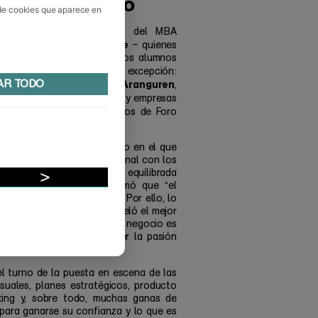
ter… y de curso
 de cookies que aparece en
rtante para los alumnos del MBA
uis Unceta
Héctor Arce
y
– quienes
o de Planes de Negocio”- los alumnos
 Máster
ante un jurado de excepción:
AR TODO
Sergio Aranguren
quijo en Pamplona;
,
García
, asesor de startups y empresas
ñez
, directora de los Grados de Foro
quio sobre emprendimiento en el que
experiencia vital y profesional con los
o se basa en la combinación equilibrada
. Sergio Aranguren confirmó que “el
ntar igualarte y superarte. Por ello, lo
su parte, Juanjo Unceta reveló el mejor
idad empresarial. “Montar un negocio es
e tener coraje y no perder la pasión
undamental”.
el turno de la puesta en escena de las
suales, planes estratégicos, producto
ting y, sobre todo, muchas ganas de
para ganarse su confianza y lo que es