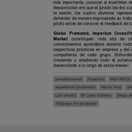
más importante, conocer si invertirían 
desconocían era que el jurado les iba a p
la sesión, los cuatro alumnos repres
defender de manera improvisada su traba
pitch) antes de conocer el feedback de lo
Globo Premamá, Imperium Crossfi
Market
constituyen -más allá de cif
conocimientos aprendidos durante todo 
respectivas prácticas en empresa y del 
compañeros de cada grupo. ¡Enhorabu
creciendo y ampliando todo el potenci
desarrollado a lo largo de estos meses!
presentaciones
Proyectos
MBA INSIDE
experiencia profesional
Héctor Arce
Jok
Luis Unceta
Mª Luisa Ordóñez
Sergio A
TRabajos Fin de Máster