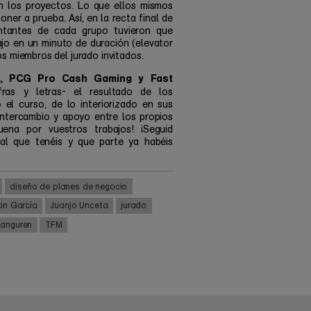
en los proyectos. Lo que ellos mismos
oner a prueba. Así, en la recta final de
entantes de cada grupo tuvieron que
jo en un minuto de duración (elevator
s miembros del jurado invitados.
t, PCG Pro Cash Gaming y Fast
ras y letras- el resultado de los
el curso, de lo interiorizado en sus
intercambio y apoyo entre los propios
ena por vuestros trabajos! ¡Seguid
al que tenéis y que parte ya habéis
diseño de planes de negocio
in García
Juanjo Unceta
jurado
ranguren
TFM