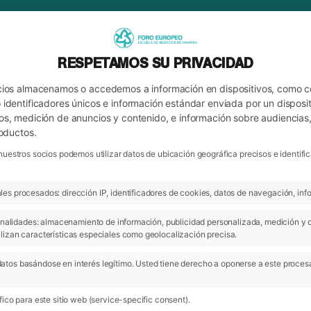
RESPETAMOS SU PRIVACIDAD
cios almacenamos o accedemos a información en dispositivos, como 
identificadores únicos e información estándar enviada por un disposit
os, medición de anuncios y contenido, e información sobre audiencias
roductos.
nuestros socios podemos utilizar datos de ubicación geográfica precisos e identi
es procesados: dirección IP, identificadores de cookies, datos de navegación, info
ARCHIVO
 finalidades: almacenamiento de información, publicidad personalizada, medición y 
lizan características especiales como geolocalización precisa.
atos basándose en interés legítimo. Usted tiene derecho a oponerse a este proces
13 Jun 2016
- Actualidad
ico para este sitio web (service-specific consent).