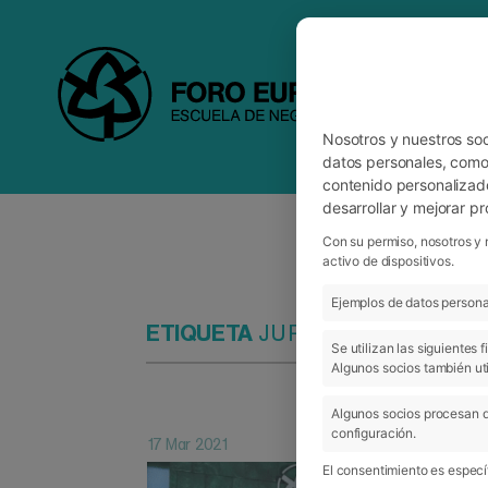
Nosotros y nuestros so
datos personales, como 
contenido personalizad
desarrollar y mejorar p
Con su permiso, nosotros y 
activo de dispositivos.
Ejemplos de datos personal
ETIQUETA
JURADO
Se utilizan las siguientes
Algunos socios también uti
Algunos socios procesan d
configuración.
17 Mar 2021
El consentimiento es específ