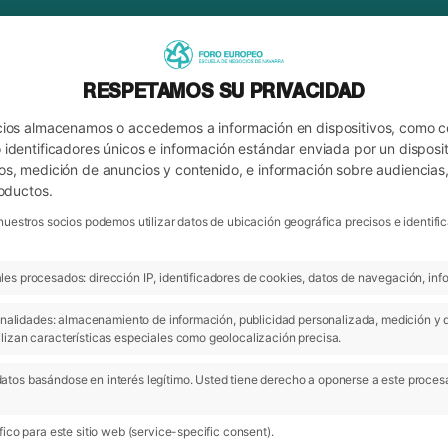
RESPETAMOS SU PRIVACIDAD
cios almacenamos o accedemos a información en dispositivos, como 
identificadores únicos e información estándar enviada por un disposit
os, medición de anuncios y contenido, e información sobre audiencias
roductos.
nuestros socios podemos utilizar datos de ubicación geográfica precisos e identi
es procesados: dirección IP, identificadores de cookies, datos de navegación, info
ARCHIVO
 finalidades: almacenamiento de información, publicidad personalizada, medición y 
lizan características especiales como geolocalización precisa.
atos basándose en interés legítimo. Usted tiene derecho a oponerse a este proces
13 Jun 2016
ico para este sitio web (service-specific consent).