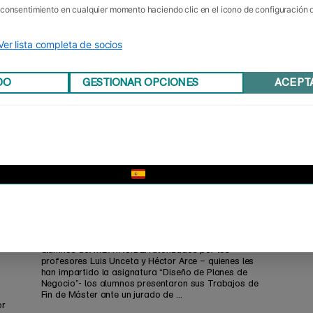
u consentimiento en cualquier momento haciendo clic en el icono de configuración
Ver lista completa de socios
DO
GESTIONAR OPCIONES
ACEPT
▼
Trabajos Fin de Máster… y de
curso
El pasado sábado fue un día importante para los
alumnos del MBA INSIDE.Tutorizados por los
profesores Luis Unceta y Héctor Arce – quienes les
han impartido la asignatura “Diseño de Planes de
Negocio”- los alumnos presentaron sus Trabajos de
Fin de Máster ante un jurado de ...
or