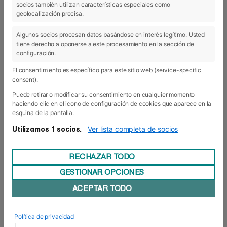
socios también utilizan características especiales como
geolocalización precisa.
Algunos socios procesan datos basándose en interés legítimo. Usted
tiene derecho a oponerse a este procesamiento en la sección de
configuración.
El consentimiento es específico para este sitio web (service-specific
consent).
Puede retirar o modificar su consentimiento en cualquier momento
haciendo clic en el icono de configuración de cookies que aparece en la
esquina de la pantalla.
Ver lista completa de socios
Utilizamos 1 socios.
23 Jun 2016
- Actualidad
Los alumnos de Posgrado se
RECHAZAR TODO
gradúan
GESTIONAR OPCIONES
ACEPTAR TODO
El pasado jueves tuvo lugar la Ceremonia de Graduación de
los programas de Posgrado de Foro Europeo con el que se
clausuró el curso académico 2015-2016.
Política de privacidad
En total, diecisiete alumnos del MBA presencial (INSIDE) y
|