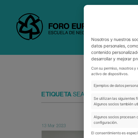
Nosotros y nuestros so
datos personales, como 
contenido personalizad
desarrollar y mejorar p
Con su permiso, nosotros y 
activo de dispositivos.
Ejemplos de datos personal
ETIQUETA
SEAD0112
Se utilizan las siguientes
Algunos socios también uti
Algunos socios procesan d
configuración.
13 Mar 2023
El consentimiento es específ