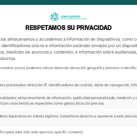
RESPETAMOS SU PRIVACIDAD
cios almacenamos o accedemos a información en dispositivos, como 
identificadores únicos e información estándar enviada por un disposit
os, medición de anuncios y contenido, e información sobre audiencias
roductos.
nuestros socios podemos utilizar datos de ubicación geográfica precisos e identi
es procesados: dirección IP, identificadores de cookies, datos de navegación, info
ARCHIVO
 finalidades: almacenamiento de información, publicidad personalizada, medición y 
lizan características especiales como geolocalización precisa.
atos basándose en interés legítimo. Usted tiene derecho a oponerse a este proces
03 Nov 2022
01
ico para este sitio web (service-specific consent).