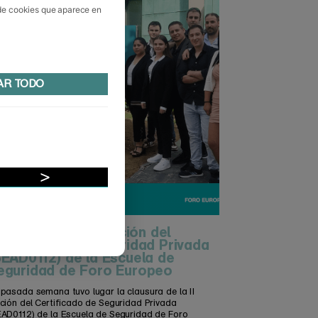
 de cookies que aparece en
AR TODO
ausura de la II edición del
ertificado de Seguridad Privada
SEAD0112) de la Escuela de
eguridad de Foro Europeo
 pasada semana tuvo lugar la clausura de la II
ición del Certificado de Seguridad Privada
EAD0112) de la Escuela de Seguridad de Foro