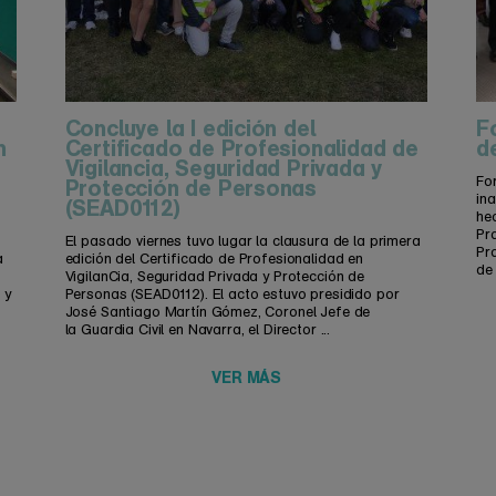
Concluye la I edición del
F
n
Certificado de Profesionalidad de
d
Vigilancia, Seguridad Privada y
Fo
Protección de Personas
in
(SEAD0112)
he
Pro
El pasado viernes tuvo lugar la clausura de la primera
Pr
a
edición del Certificado de Profesionalidad en
de 
VigilanCia, Seguridad Privada y Protección de
 y
Personas (SEAD0112). El acto estuvo presidido por
José Santiago Martín Gómez, Coronel Jefe de
la Guardia Civil en Navarra, el Director ...
VER MÁS