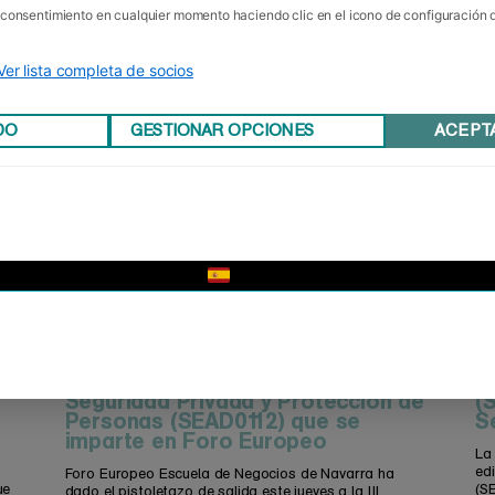
u consentimiento en cualquier momento haciendo clic en el icono de configuración
Ver lista completa de socios
DO
GESTIONAR OPCIONES
ACEPT
▼
En marcha la III edición del
Cl
Certificado de Vigilancia,
C
Seguridad Privada y Protección de
(
Personas (SEAD0112) que se
S
imparte en Foro Europeo
La
ed
Foro Europeo Escuela de Negocios de Navarra ha
ue
(S
dado el pistoletazo de salida este jueves a la III