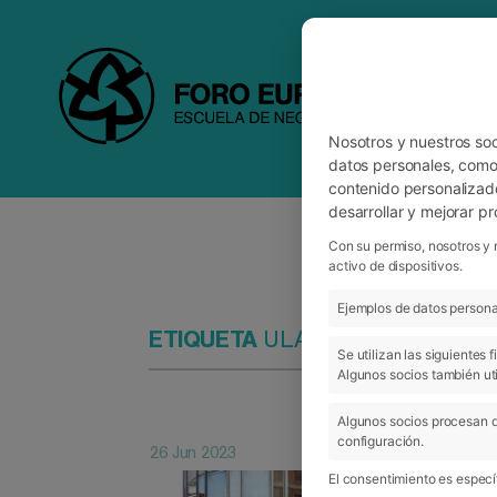
Nosotros y nuestros so
datos personales, como 
contenido personalizad
desarrollar y mejorar p
Con su permiso, nosotros y 
activo de dispositivos.
Ejemplos de datos personal
ETIQUETA
ULACIT
Se utilizan las siguientes
Algunos socios también uti
Algunos socios procesan d
configuración.
26 Jun 2023
El consentimiento es específ