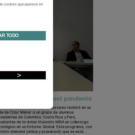
 de cookies que aparece en
AR TODO
strechando lazos post pandemia
l 22 al 26 de noviembre Foro Europeo recibirá en su
de de Cizur Menor a un grupo de alumnos
ocedentes de Colombia, Costa Rica y Perú,
tudiantes de la doble titulación MBA en Liderazgo
tratégico en un Entorno Global. Este programa, con
mato blended (online y presencial) que se está ...