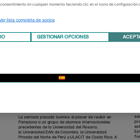
u consentimiento en cualquier momento haciendo clic en el icono de configuración
Ver lista completa de socios
DO
GESTIONAR OPCIONES
ACEPT
▼
Visita de nuestros estudiantes
E
internacionales
De
se
La semana pasada tuvimos el placer de recibir en
pr
Pamplona a un grupo de alumnos internacionales
es
precedentes de la Universidad del Rosario,
Es
la Universidad EAN de Colombia, la Universidad
for
Privada del Norte de Perú y ULACIT de Costa Rica. A