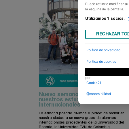
Puede retirar o modificar s
la esquina de la pantalla.
Utilizamos 1 socios.
RECHAZAR TO
Política de privacidad
|
Política de cookies
|
Desarrollado
por
Cookie21
|
Nueva semana presencial de
Accesibilidad
nuestros estudiantes
internacionales
La semana pasada tuvimos el placer de recibir en
nuestra ciudad a un nuevo grupo de alumnos
internacionales precedentes de la Universidad del
Rosario, la Universidad EAN de Colombia,