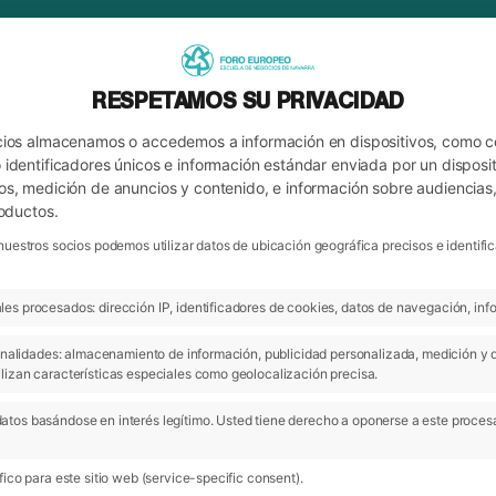
RESPETAMOS SU PRIVACIDAD
cios almacenamos o accedemos a información en dispositivos, como 
identificadores únicos e información estándar enviada por un disposit
os, medición de anuncios y contenido, e información sobre audiencias
roductos.
nuestros socios podemos utilizar datos de ubicación geográfica precisos e identi
es procesados: dirección IP, identificadores de cookies, datos de navegación, info
ARCHIVO
 finalidades: almacenamiento de información, publicidad personalizada, medición y 
lizan características especiales como geolocalización precisa.
atos basándose en interés legítimo. Usted tiene derecho a oponerse a este proces
04 Jul 2022
20
ico para este sitio web (service-specific consent).