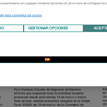
u consentimiento en cualquier momento haciendo clic en el icono de configuración
Ver lista completa de socios
DO
GESTIONAR OPCIONES
ACEPT
▼
Comunicado sobre actividad
P
presencial
El
Es
Foro Europeo Escuela de Negocios de Navarra
en
informa que suspende toda la actividad docente
Un
o
presencial desde este viernes 13 de marzo y hasta
nu
final de mes, medida preventiva recogida en la Orden
20
da
Foral 3/2020, de 13 de marzo, de la Consejera de