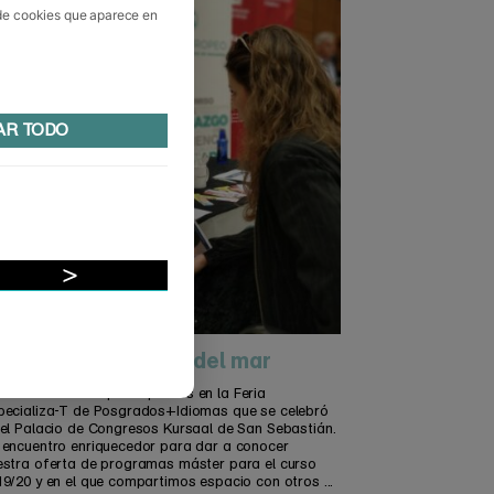
 de cookies que aparece en
AR TODO
osgrados al borde del mar
 pasado sábado participamos en la Feria
pecializa-T de Posgrados+Idiomas que se celebró
 el Palacio de Congresos Kursaal de San Sebastián.
 encuentro enriquecedor para dar a conocer
estra oferta de programas máster para el curso
19/20 y en el que compartimos espacio con otros ...