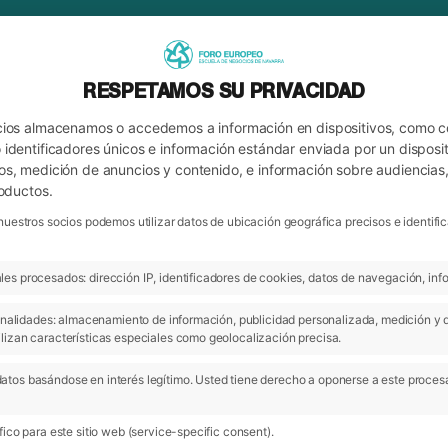
RESPETAMOS SU PRIVACIDAD
cios almacenamos o accedemos a información en dispositivos, como 
identificadores únicos e información estándar enviada por un disposit
os, medición de anuncios y contenido, e información sobre audiencias
roductos.
nuestros socios podemos utilizar datos de ubicación geográfica precisos e identi
es procesados: dirección IP, identificadores de cookies, datos de navegación, info
ARCHIVO
 finalidades: almacenamiento de información, publicidad personalizada, medición y 
lizan características especiales como geolocalización precisa.
atos basándose en interés legítimo. Usted tiene derecho a oponerse a este proces
13 Mar 2020
09
ico para este sitio web (service-specific consent).