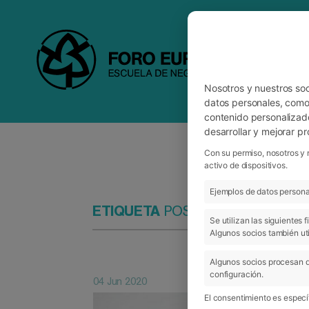
Nosotros y nuestros so
datos personales, como 
contenido personalizad
desarrollar y mejorar p
Con su permiso, nosotros y 
activo de dispositivos.
Ejemplos de datos personal
ETIQUETA
POSGRADO
Se utilizan las siguientes
Algunos socios también uti
Algunos socios procesan d
configuración.
04 Jun 2020
El consentimiento es específ