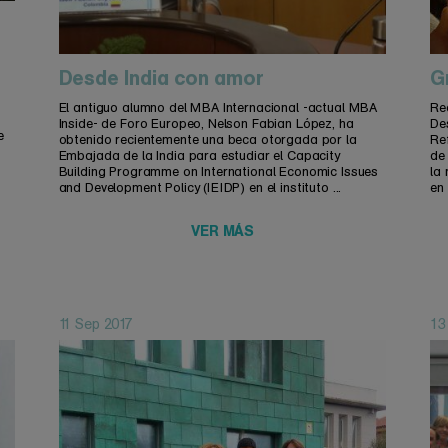
Desde India con amor
G
s
El antiguo alumno del MBA Internacional -actual MBA
Re
Inside- de Foro Europeo, Nelson Fabian López, ha
De
e
obtenido recientemente una beca otorgada por la
Re
Embajada de la India para estudiar el Capacity
de
Building Programme on International Economic Issues
la
and Development Policy (IEIDP) en el instituto ...
en 
VER MÁS
11 Sep 2017
13