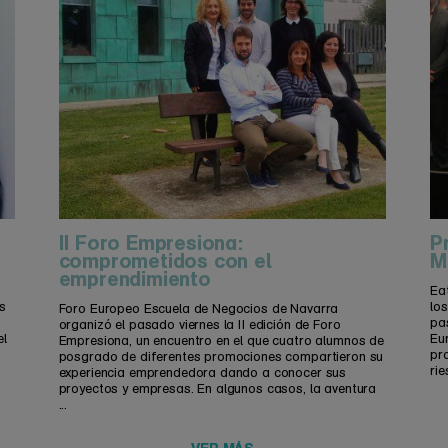
II Foro Empresiona:
P
comprometidos con el
M
emprendimiento
Ea
s
lo
Foro Europeo Escuela de Negocios de Navarra
pa
organizó el pasado viernes la II edición de Foro
el
Eur
Empresiona, un encuentro en el que cuatro alumnos de
pr
posgrado de diferentes promociones compartieron su
rie
experiencia emprendedora dando a conocer sus
proyectos y empresas. En algunos casos, la aventura
...