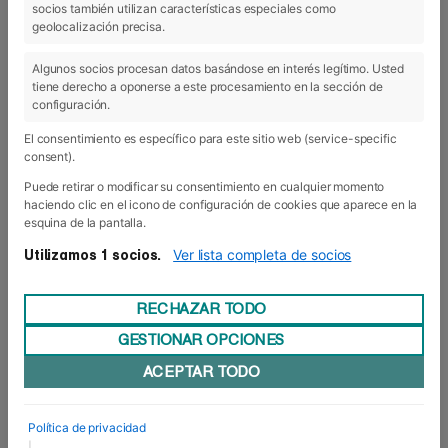
socios también utilizan características especiales como
geolocalización precisa.
Algunos socios procesan datos basándose en interés legítimo. Usted
tiene derecho a oponerse a este procesamiento en la sección de
configuración.
El consentimiento es específico para este sitio web (service-specific
consent).
Puede retirar o modificar su consentimiento en cualquier momento
haciendo clic en el icono de configuración de cookies que aparece en la
esquina de la pantalla.
Ver lista completa de socios
Utilizamos 1 socios.
RECHAZAR TODO
GESTIONAR OPCIONES
01 Abr 2019
- Internacional
ACEPTAR TODO
Desde India con amor
El antiguo alumno del MBA Internacional -actual
MBA Inside
–
Política de privacidad
Nelson Fabian López
de Foro Europeo,
, ha obtenido
|