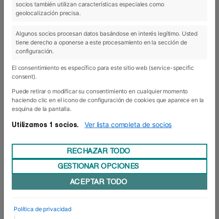
socios también utilizan características especiales como
geolocalización precisa.
Algunos socios procesan datos basándose en interés legítimo. Usted
tiene derecho a oponerse a este procesamiento en la sección de
configuración.
El consentimiento es específico para este sitio web (service-specific
consent).
Puede retirar o modificar su consentimiento en cualquier momento
haciendo clic en el icono de configuración de cookies que aparece en la
esquina de la pantalla.
Ver lista completa de socios
Utilizamos 1 socios.
RECHAZAR TODO
GESTIONAR OPCIONES
ACEPTAR TODO
11 Oct 2017
- Actualidad
Política de privacidad
Comienzan los programas de
|